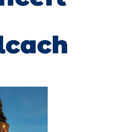
y
lcach