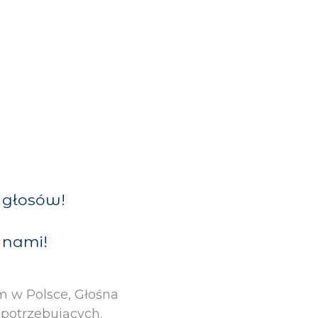
e głosów!
z nami!
m w Polsce, Głośna
potrzebujących.