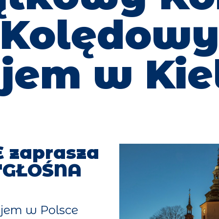
Kolędow
ejem w Kie
 zaprasza
 "GŁOŚNA
jem w Polsce