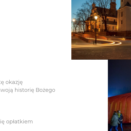
tę okazję
swoją historię Bożego
się opłatkiem