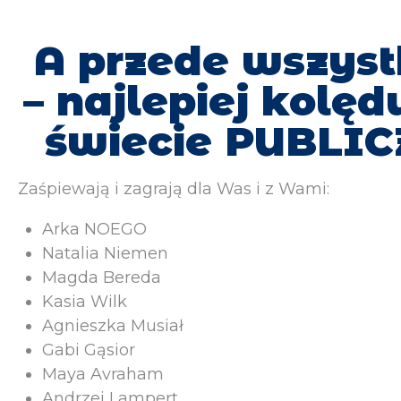
A przede wszys
– najlepiej kolęd
świecie PUBLI
Zaśpiewają i zagrają dla Was i z Wami:
Arka NOEGO
Natalia Niemen
Magda Bereda
Kasia Wilk
Agnieszka Musiał
Gabi Gąsior
Maya Avraham
Andrzej Lampert