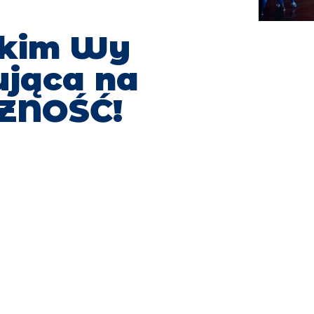
tkim Wy
ująca na
CZNOŚĆ!