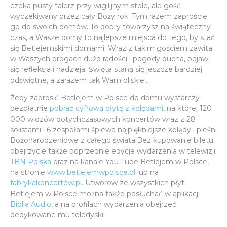
czeka pusty talerz przy wigilijnym stole, ale gość
wyczekiwany przez cały Boży rok. Tym razem zaproście
go do swoich domów. To dobry towarzysz na świąteczny
czas, a Wasze domy to najlepsze miejsca do tego, by stać
się Betlejemskimi domami. Wraz z takim gościem zawita
w Waszych progach dużo radości i pogody ducha, pojawi
się refleksja i nadzieja. Święta staną się jeszcze bardziej
odświętne, a zarazem tak Wam bliskie...
Żeby zaprosić Betlejem w Polsce do domu wystarczy
bezpłatnie
pobrać cyfrową płytę z kolędami
, na której 120
000 widzów dotychczasowych koncertów wraz z 28
solistami i 6 zespołami śpiewa najpiękniejsze kolędy i pieśni
Bożonarodzeniowe z całego świata.Bez kupowanie biletu
obejrzycie także poprzednie edycje wydarzenia w telewizji
TBN Polska
oraz na kanale You Tube Betlejem w Polsce,
na stronie
www.betlejemwpolsce.pl
lub na
fabrykakoncertów.pl
. Utworów ze wszystkich płyt
Betlejem w Polsce można także posłuchać w aplikacji
Biblia Audio
, a na profilach wydarzenia obejrzeć
dedykowane mu teledyski.