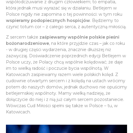
współodczuwanie z drugim człowiekiem; to empatia,
która jednak musi wyrażać się w działaniu. Betlejem w
Polsce nigdy nie zapomina o tej powinności: w tym roku
wspieramy podopiecznych hospicjów
. Będziemy to
czynić totum cor – z całego serca, z autentyczną miłością.
Z sercem także
zaśpiewamy wspólnie polskie pieśni
bożonarodzeniowe
, na które przyjdzie czas – jak co roku
- w drugiej części wydarzenia, znacznie dłuższej niż
zazwyczaj. Doświadczenie poprzednich edycji Betlejem w
Polsce uczy, że Polacy chcą wspólnie kolędować; że daje
im to wielką radość i poczucie bycia wspólnotą. W
Katowicach zaśpiewamy razem wiele polskich kolęd. Z
cudownie otwartym sercem i z kolędą na ustach wrócimy
potem do naszych domów, jednak duchowo nie opuścimy
betlejemskiej wspólnoty. Mamy wielką nadzieję, że
dołączycie do niej i z nią już całym sercem pozostaniecie.
Wówczas Cud Miłości spełni się także w Polsce – tu, w
Katowicach.