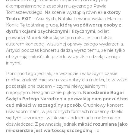
akompaniamencie zespołu muzycznego Pawła
Tomaszewskiego. Na scenie wystąpią również
aktorzy
Teatru EXIT
– Asia Sych, Natalia Lewandowska i Marcin
Konik. Tę teatralną grupę,
którą współtworzą osoby z
dysfunkcjami psychicznymi i fizycznymi
, od lat
prowadzi Maciek Sikorski; w tym roku jest on także
autorem koncepcji wizualnej oprawy całego wydarzenia.
Artyści podczas koncertu dadzą wyraz temu, że nie tylko
otrzymują miłość, ale przede wszystkim dzielą się nią z
innymi.
Pomimo tego jednak, że wszędzie i w każdym czasie
można znaleźć miejsce i czas dobry dla miłości, to zawsze
pozostaje ona cudem – czymś niewyjaśnionym i
niepojętym. Bezgranicznie pięknym.
Narodzenie Boga i
Święta Bożego Narodzenia pozwalają nam poczuć ten
cud miłości w szczególny sposób
. Grudniowy koncert
uświadomi nam, w jak różnych formach możemy dzielić
się tym uczuciem i w jak wielu odcieniach możemy go
doświadczać. Z pewnością jednak
miłość rozumiana jako
miłosierdzie jest wartością szczególną
. To