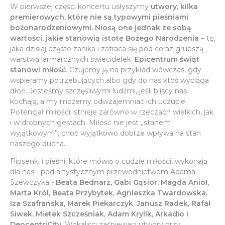
W pierwszej części koncertu usłyszymy
utwory, kilka
premierowych, które nie są typowymi pieśniami
bożonarodzeniowymi. Niosą one jednak ze sobą
wartości, jakie stanowią istotę Bożego Narodzenia
– tę,
jaka dzisiaj często zanika i zatraca się pod coraz grubszą
warstwą jarmarcznych świecidełek.
Epicentrum świąt
stanowi miłość
. Czujemy ją na przykład wówczas, gdy
wspieramy potrzebujących albo gdy do nas ktoś wyciąga
dłoń. Jesteśmy szczęśliwymi ludźmi, jeśli bliscy nas
kochają, a my możemy odwzajemniać ich uczucie.
Potencjał miłości istnieje zarówno w rzeczach wielkich, jak
i w drobnych gestach. Miłość nie jest „stanem
wyjątkowym”, choć wyjątkowo dobrze wpływa na stan
naszego ducha.
Piosenki i pieśni, które mówią o cudzie miłości, wykonają
dla nas - pod artystycznym przewodnictwem Adama
Szewczyka -
Beata Bednarz, Gabi Gąsior, Magda Anioł,
Marta Król, Beata Przybytek, Agnieszka Twardowska,
Iza Szafrańska, Marek Piekarczyk, Janusz Radek, Rafał
Siwek, Mietek Szcześniak, Adam Krylik, Arkadio i
DeocentriCity
. Wokaliści zaśpiewają utwory przy